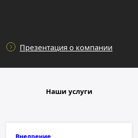
Наши услуги
Внедрение
Внедрение типовых программных
продуктов 1С и собственных отраслевых
решений в кредитных организациях.
Подробнее
Сопровождение