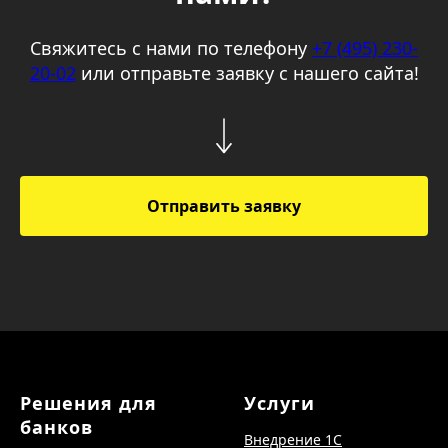
Решения для
Услуги
банков
Внедрение 1С
Антегра: Управление
Сопровождение 1С
кредитной организацией
Обучение работе в 1С
Антегра: Бухгалтерия
Консалтинг
Кредитной Организации.
Учет
внутрихозяйственных
операций
Антегра: Учет Залогового
Имущества
Антегра: Зарплата и