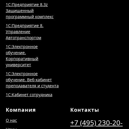
1С:Электронное
обучение. Веб-кабинет
преподавателя и студента
1С:Кабинет сотрудника
Компания
Контакты
О нас
+7 (495) 230-20-
Цены
02
Клиенты
Отзывы
info@antegra.ru
115419, Москва
Вебинары
ул. Орджоникидзе, дом
Публикации
11, стр. 11
офис 903
Блог
Политика
конфиденциальности
Контакты